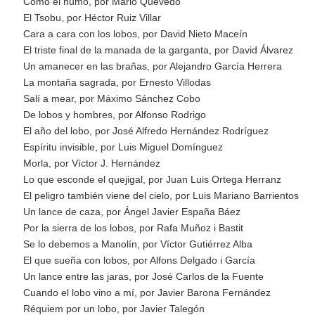
Como el humo, por Mario Quevedo
El Tsobu, por Héctor Ruiz Villar
Cara a cara con los lobos, por David Nieto Maceín
El triste final de la manada de la garganta, por David Álvarez
Un amanecer en las brañas, por Alejandro García Herrera
La montaña sagrada, por Ernesto Villodas
Salí a mear, por Máximo Sánchez Cobo
De lobos y hombres, por Alfonso Rodrigo
El año del lobo, por José Alfredo Hernández Rodríguez
Espíritu invisible, por Luis Miguel Domínguez
Morla, por Víctor J. Hernández
Lo que esconde el quejigal, por Juan Luis Ortega Herranz
El peligro también viene del cielo, por Luis Mariano Barrientos
Un lance de caza, por Ángel Javier España Báez
Por la sierra de los lobos, por Rafa Muñoz i Bastit
Se lo debemos a Manolín, por Víctor Gutiérrez Alba
El que sueña con lobos, por Alfons Delgado i García
Un lance entre las jaras, por José Carlos de la Fuente
Cuando el lobo vino a mí, por Javier Barona Fernández
Réquiem por un lobo, por Javier Talegón