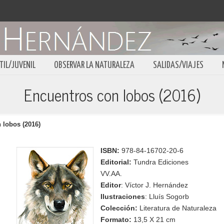
TIL/JUVENIL
OBSERVAR LA NATURALEZA
SALIDAS/VIAJES
Encuentros con lobos (2016)
 lobos (2016)
ISBN:
978-84-16702-20-6
Editorial:
Tundra Ediciones
VV.AA.
Editor
: Víctor J. Hernández
Ilustraciones
: Lluís Sogorb
Colección:
Literatura de Naturaleza
Formato:
13,5 X 21 cm