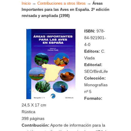
→
→
Inicio
Contribuciones a otros libros
Áreas
Importantes para las Aves en España. 2ª edición
revisada y ampliada (1998)
ISBN:
978-
84-921901-
4-0
Editora:
C.
Viada
Editorial:
SEO/BirdLife
Colección:
Monografías
nº 5
Formato:
24,5 X 17 cm
Rústica
398 páginas
Contribución:
Aporte de información para la