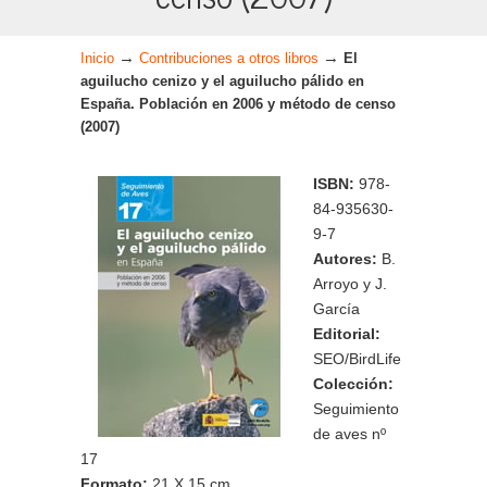
→
→
Inicio
Contribuciones a otros libros
El
aguilucho cenizo y el aguilucho pálido en
España. Población en 2006 y método de censo
(2007)
ISBN:
978-
84-935630-
9-7
Autores:
B.
Arroyo y J.
García
Editorial:
SEO/BirdLife
Colección:
Seguimiento
de aves nº
17
Formato:
21 X 15 cm