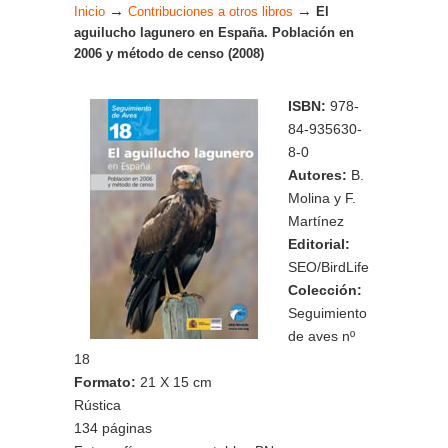
→
→
Inicio
Contribuciones a otros libros
El
aguilucho lagunero en España. Población en
2006 y método de censo (2008)
ISBN:
978-
84-935630-
8-0
Autores:
B.
Molina y F.
Martínez
Editorial:
SEO/BirdLife
Colección:
Seguimiento
de aves nº
18
Formato:
21 X 15 cm
Rústica
134 páginas